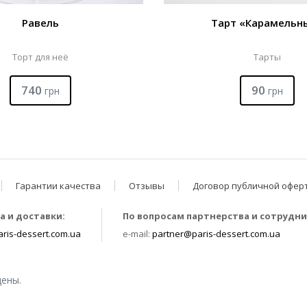
Равель
Тарт «Карамельн
Торт для неё
Тарты
740
90
грн
грн
Гарантии качества
Отзывы
Договор публичной офер
а и доставки:
По вопросам партнерства и сотрудни
ris-dessert.com.ua
e-mail:
partner@paris-dessert.com.ua
щены.