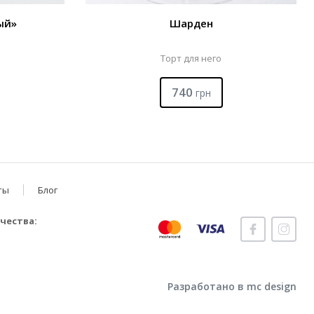
ый»
Шарден
Торт для него
740
грн
ты
Блог
чества:
Разработано в mc design