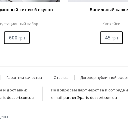
ионный сет из 6 вкусов
Ванильный капке
густационный набор
Капкейки
600
45
грн
грн
Гарантии качества
Отзывы
Договор публичной офер
а и доставки:
По вопросам партнерства и сотрудни
ris-dessert.com.ua
e-mail:
partner@paris-dessert.com.ua
щены.