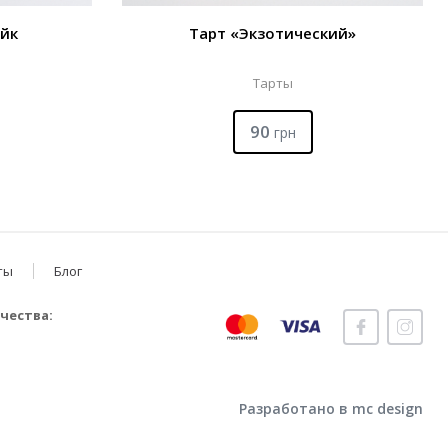
йк
Тарт «Экзотический»
Тарты
90
грн
ты
Блог
чества:
Разработано в mc design