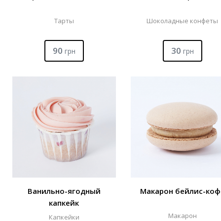
Тарты
Шоколадные конфеты
90
30
грн
грн
Ванильно-ягодный
Макарон бейлис-коф
капкейк
Макарон
Капкейки