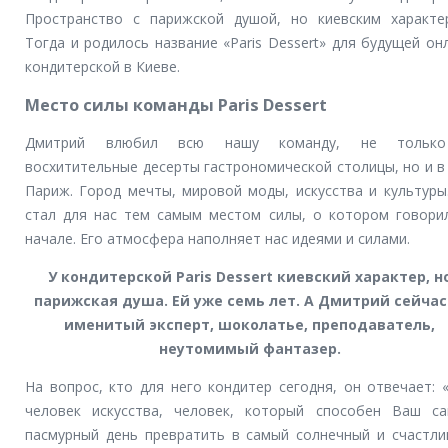
Пространство с парижской душой, но киевским характе
Тогда и родилось название «Paris Dessert» для будущей он
кондитерской в Киеве.
Место силы команды Paris Dessert
Дмитрий влюбил всю нашу команду, не тольк
восхитительные десерты гастрономической столицы, но и в
Париж. Город мечты, мировой моды, искусства и культуры
стал для нас тем самым местом силы, о котором говори
начале. Его атмосфера наполняет нас идеями и силами.
У кондитерской Paris Dessert
киевский характер
,
н
парижская душа
.
Ей уже семь лет
.
А Дмитрий сейчас
именитый эксперт
,
шоколатье
,
преподаватель
,
неутомимый фантазер.
На вопрос, кто для него кондитер сегодня, он отвечает: 
человек искусства, человек, который способен Ваш с
пасмурный день превратить в самый солнечный и счастли