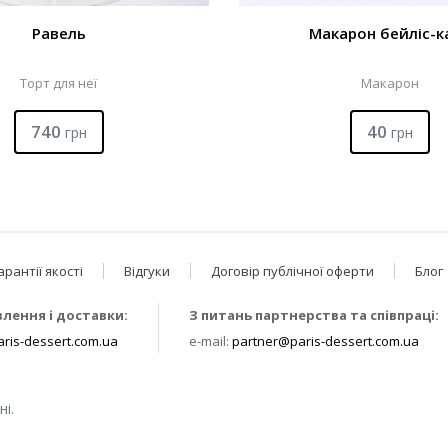
Равель
Макарон бейліс-к
Торт для неї
Макарон
740
40
грн
грн
арантії якості
Відгуки
Договір публічної оферти
Блог
влення і доставки:
З питань партнерства та співпраці:
ris-dessert.com.ua
e-mail:
partner@paris-dessert.com.ua
і.