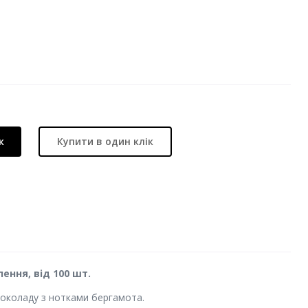
к
Купити в один клік
ння, від 100 шт.
шоколаду з нотками бергамота.