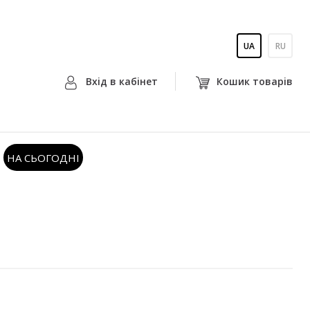
UA
RU
Вхiд в кабiнет
Кошик товарiв
НА СЬОГОДНІ