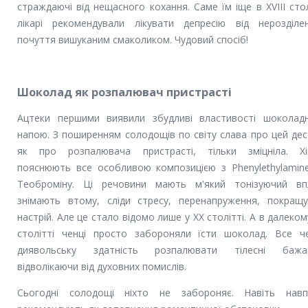
страждаючі від нещасного кохання. Саме їм іще в XVIII стол
лікарі рекомендували лікувати депресію від нерозділе
почуття вишуканим смаколиком. Чудовий спосіб!
Шоколад як розпалювач пристрасті
Ацтеки першими виявили збудливі властивості шоколад
напою. З поширенням солодощів по світу слава про цей дес
як про розпалювача пристрасті, тільки зміцніла. Хі
пояснюють все особливою композицією з Phenylethylamin
Теоброміну. Ці речовини мають м'який тонізуючий вп
знімають втому, сліди стресу, перенапруження, покращ
настрій. Але це стало відомо лише у XX столітті. А в далеком
столітті ченці просто забороняли їсти шоколад. Все ч
диявольську здатність розпалювати тілесні бажан
відволікаючи від духовних помислів.
Сьогодні солодощі ніхто не забороняє. Навіть навп