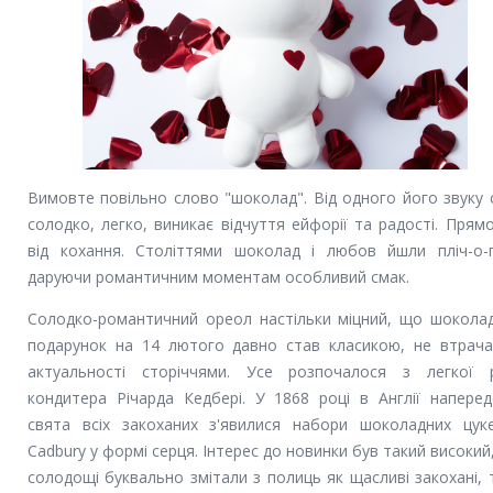
Вимовте повільно слово "шоколад". Від одного його звуку 
солодко, легко, виникає відчуття ейфорії та радості. Прямо
від кохання. Століттями шоколад і любов йшли пліч-о-п
даруючи романтичним моментам особливий смак.
Солодко-романтичний ореол настільки міцний, що шокола
подарунок на 14 лютого давно став класикою, не втрач
актуальності сторіччями. Усе розпочалося з легкої 
кондитера Річарда Кедбері. У 1868 році в Англії наперед
свята всіх закоханих з'явилися набори шоколадних цук
Cadbury у формі серця. Інтерес до новинки був такий високий
солодощі буквально змітали з полиць як щасливі закохані, т