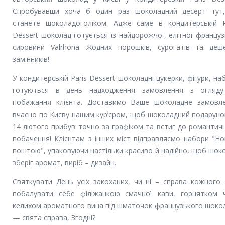
Спробувавши хоча б один раз шоколадний десерт тут
станете шоколадоголіком. Адже саме в кондитерській P
Dessert шоколад готується із найдорожчої, елітної француз
сировини Valrhona. Жодних порошків, сурогатів та деш
замінників!
У кондитерській Paris Dessert шоколадні цукерки, фігури, на
готуються в день надходження замовлення з огляд
побажання клієнта. Доставимо Ваше шоколадне замовл
вчасно по Києву нашим курʼєром, щоб шоколадний подаруно
14 лютого прибув точно за графіком та встиг до романтич
побачення! Клієнтам з інших міст відправляємо набори "Н
поштою", упаковуючи настільки красиво й надійно, щоб шок
зберіг аромат, виріб – дизайн.
Святкувати День усіх закоханих, чи ні – справа кожного.
побалувати себе філіжанкою смачної кави, горнятком 
келихом ароматного вина під шматочок французького шоко
— свята справа, Згодні?