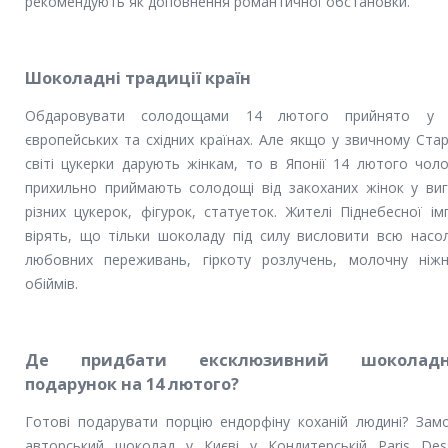
рекомендують як доповнення романтичної обстановки.
Шоколадні традиції країн
Обдаровувати солодощами 14 лютого прийнято у в
європейських та східних країнах. Але якщо у звичному Ста
світі цукерки дарують жінкам, то в Японії 14 лютого чоло
прихильно приймають солодощі від закоханих жінок у виг
різних цукерок, фігурок, статуеток. Жителі Піднебесної імп
вірять, що тільки шоколаду під силу висловити всю насо
любовних переживань, гіркоту розлучень, молочну ніжн
обіймів.
Де придбати ексклюзивний шоколад
подарунок на 14 лютого?
Готові подарувати порцію ендорфіну коханій людині? Зам
авторський шоколад у Києві у Кондитерській Paris Dess