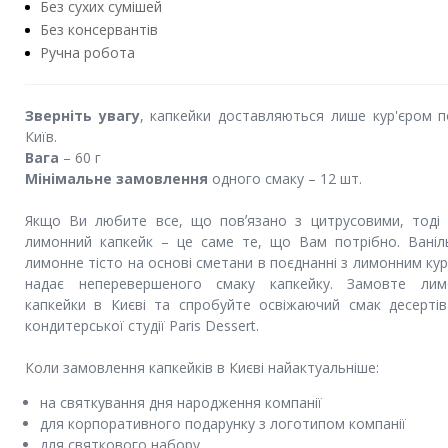
Без сухих сумішей
Без консервантів
Ручна робота
Зверніть увагу
, капкейки доставляються лише кур'єром п
Київ.
Вага
– 60 г
Мінімальне замовлення
одного смаку – 12 шт.
Якщо Ви любите все, що повʼязано з цитрусовими, тоді
лимонний капкейк – це саме те, що Вам потрібно. Ваніл
лимонне тісто на основі сметани в поєднанні з лимонним ку
надає неперевершеного смаку капкейку. Замовте лим
капкейки в Києві та спробуйте освіжаючий смак десертів
кондитерської студії Paris Dessert.
Коли замовлення капкейків в Києві найактуальніше:
на святкування дня народження компанії
для корпоративного подарунку з логотипом компанії
для святкового набору