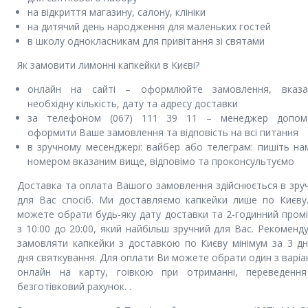
на відкриття магазину, салону, клініки
на дитячий день народження для маленьких гостей
в школу однокласникам для привітання зі святами
Як замовити лимонні капкейки в Києві?
онлайн на сайті – оформлюйте замовлення, вказ
необхідну кількість, дату та адресу доставки
за телефоном (067) 111 39 11 – менеджер допом
оформити Ваше замовлення та відповість на всі питання
в зручному месенджері: вайбер або телеграм: пишіть на
номером вказаним вище, відповімо та проконсультуємо
Доставка та оплата Вашого замовлення здійснюється в зру
для Вас спосіб. Ми доставляємо капкейки лише по Києву
можете обрати будь-яку дату доставки та 2-годинний пром
з 10:00 до 20:00, який найбільш зручний для Вас. Рекоменд
замовляти капкейки з доставкою по Києву мінімум за 3 дн
дня святкування. Для оплати Ви можете обрати один з варіан
онлайн на карту, гоівкою при отриманні, переведенн
безготівковий рахунок. .