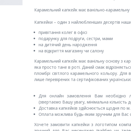
Карамельний капкейк має ванільно-карамельну о
Капкейки – один з найлюбленіших десертів наших
привітання колег в офісі
подарунку для подруги, сестри, мами
на дитячий день народження
на відкриття магазину чи салону
Карамельний капкейк має ванільну основу з ка
яка просто тане в роті. Даний смак відрізняєть
пломбрі світлого карамельного кольору. Для 
лише перевірених та сертифікованих українськи
Для онлайн замовлення Вам необхідно ли
(звертаємо Вашу увагу, мінімальна кількість 
Доставка капкейків здійснюється щодня по м. К
Оплата можлива будь-яким зручним для Вас с
Хочете замовити капкейки з логотипом компан
зручний для Вас месенджер (вайбер чи теле