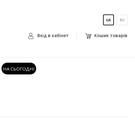
UA
RU
Вхiд в кабiнет
Кошик товарiв
НА СЬОГОДНІ