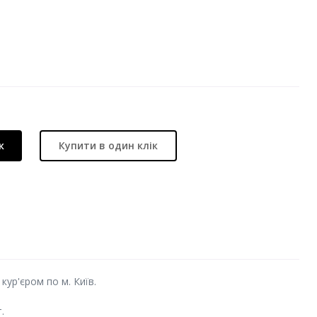
к
Купити в один клік
кур'єром по м. Київ.
.