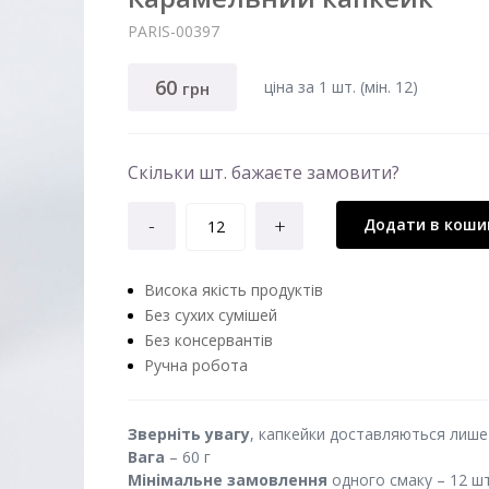
PARIS-00397
60
ціна за 1 шт. (мiн. 12)
грн
Скільки шт. бажаєте замовити?
-
+
Додати в коши
Висока якість продуктів
Без сухих сумішей
Без консервантів
Ручна робота
Зверніть увагу
, капкейки доставляються лише 
Вага
– 60 г
Мінімальне замовлення
одного смаку – 12 шт