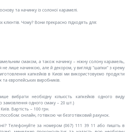
снову та начинку із солоної карамелі.
 клієнтів. Чому? Вони прекрасно підходять для:
рамельним смаком, а також начинку – ніжну солону карамель,
ся не лише начинкою, але й декором, у вигляді "шапки" з крему
виготовлення капкейків в Києві ми використовуємо продукти
х та європейських виробників.
ше вибрати необхідну кількість капкейків одного виду
до замовлення одного смаку – 20 шт.)
иїв. Вартість – 100 грн.
пособом: онлайн, готівкою чи безготівковий рахунок.
ії? Телефонуйте за номером (067) 111 39 11 або пишіть в
грам), менеджер проконсультує та надасть всю необхідну