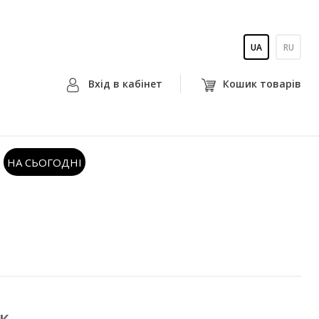
UA
RU
Вхiд в кабiнет
Кошик товарiв
НА СЬОГОДНІ
к