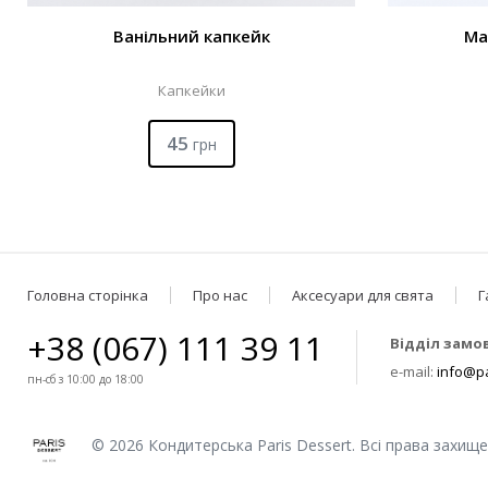
Ванільний капкейк
Ма
Капкейки
45
грн
Головна сторінка
Про нас
Аксесуари для свята
Г
+38 (067) 111 39 11
Відділ замо
e-mail:
info@pa
пн-сб з 10:00 до 18:00
© 2026 Кондитерська Paris Dessert. Всі права захищен