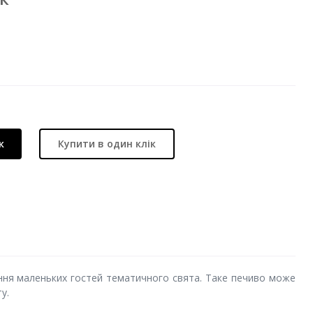
к
Купити в один клік
ання маленьких гостей тематичного свята. Таке печиво може
у.