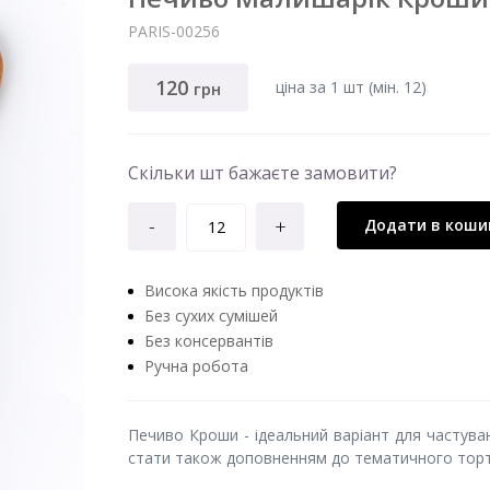
PARIS-00256
120
ціна за 1 шт (мiн. 12)
грн
Скільки шт бажаєте замовити?
-
+
Додати в коши
Висока якість продуктів
Без сухих сумішей
Без консервантів
Ручна робота
Печиво Кроши - ідеальний варіант для частув
стати також доповненням до тематичного торт