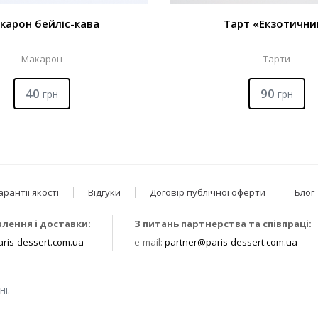
карон бейліс-кава
Тарт «Екзотични
Макарон
Тарти
40
90
грн
грн
арантії якості
Відгуки
Договір публічної оферти
Блог
влення і доставки:
З питань партнерства та співпраці:
ris-dessert.com.ua
e-mail:
partner@paris-dessert.com.ua
і.