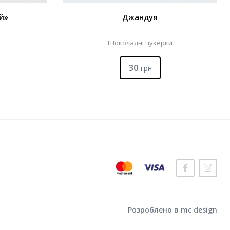
й»
Джандуя
Шоколадні цукерки
30
грн
Розроблено в mc design