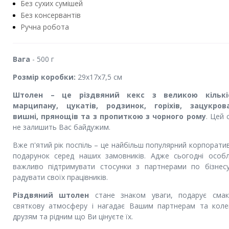
Без сухих сумішей
Без консервантів
Ручна робота
Вага
- 500 г
Розмір коробки:
29х17х7,5 см
Штолен – це різдвяний кекс з великою кількі
марципану, цукатів, родзинок, горіхів, зацукров
вишні, прянощів та з пропиткою з чорного рому
. Цей 
не залишить Вас байдужим.
Вже п'ятий рік поспіль – це найбільш популярний корпорати
подарунок серед наших замовників. Адже сьогодні особ
важливо підтримувати стосунки з партнерами по бізнес
радувати своїх працівників.
Різдвяний штолен
стане знаком уваги, подарує сма
святкову атмосферу і нагадає Вашим партнерам та коле
друзям та рідним що Ви цінуєте їх.