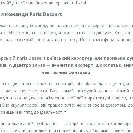
 майбутньої онлайн кондитерської в Києві.
и команди Paris Dessert
хав всю нашу команду, не тільки в смачні десерти гастрономічно
иж. Місто мрії, світової моди, мистецтва та культури. Він став
м сили, про який говорили на початку. Його атмосфера наповню
рській Paris Dessert київський характер, але паризька ду
оків. А Дмитро зараз —
іменитий експерт, шоколатьє, вик
невтомний фантазер
.
 хто для нього кондитер сьогодні, він відповідає: «Це людин
а здатна перетворити Ваш самий похмурий день в самий 
дина, яка надихається і черпає свої ідеї в архітектурі, природі,
ібно скульпторові, він працює витончено зі своїм десертом, д
зовнішній вигляд до ідеальності."
 цілі на майбутнє? Глобально — створити простір для кондитерів
же навчитися і поділитися своїми знаннями / ідеями. Поки я тіл