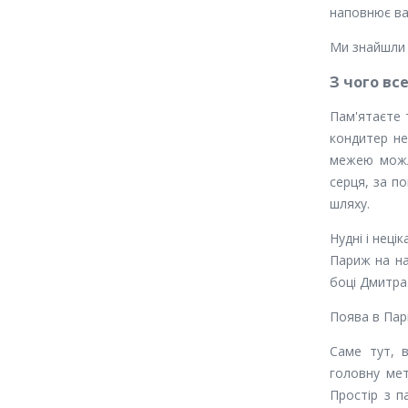
наповнює ва
Ми знайшли т
З чого вс
Пам'ятаєте 
кондитер не
межею можл
серця, за п
шляху.
Нудні і неці
Париж на на
боці Дмитра
Поява в Пар
Саме тут, в
головну мет
Простір з п