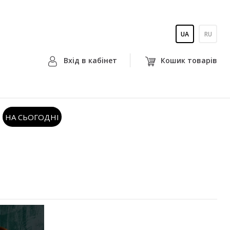
UA
RU
Вхiд в кабiнет
Кошик товарiв
НА СЬОГОДНІ