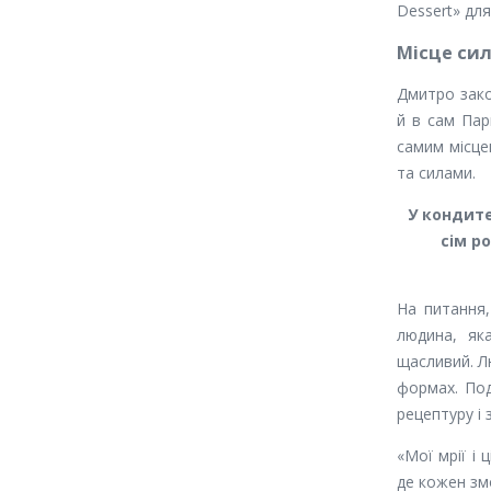
Dessert» для
Місце сил
Дмитро зако
й в сам Пар
самим місце
та силами.
У кондите
сім р
На питання,
людина, як
щасливий. Лю
формах. Под
рецептуру і 
«Мої мрії і
де кожен змо