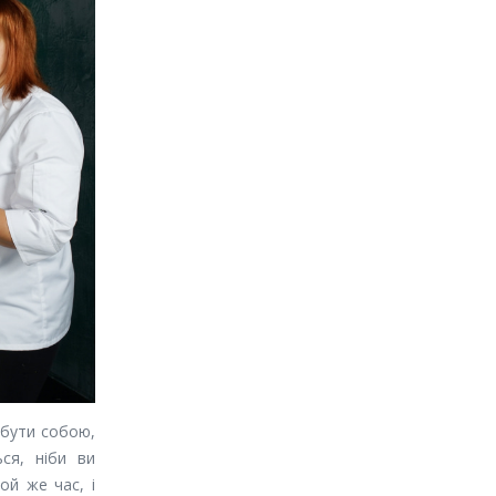
 бути собою,
ся, ніби ви
той же час, і