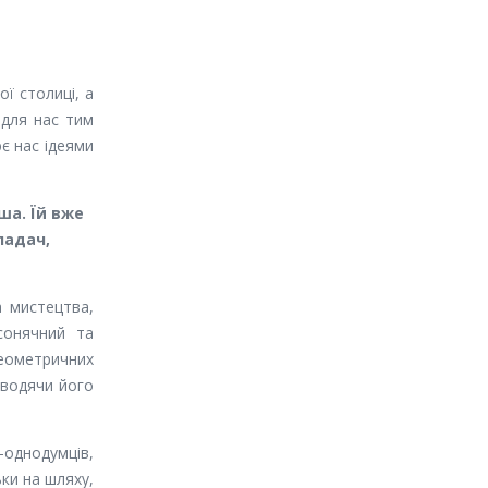
ї столиці, а
 для нас тим
є нас ідеями
ша. Їй вже
ладач,
а мистецтва,
сонячний та
 геометричних
оводячи його
-однодумців,
ьки на шляху,