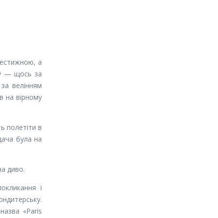
рестижною, а
ту — щось за
за велінням
в на вірному
ть полетіти в
дача була на
а диво.
покликання і
ондитерську.
назва «Paris