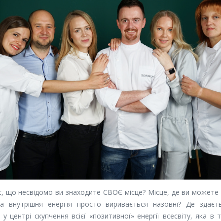
с, що несвідомо ви знаходите СВОЄ місце? Місце, де ви можете
а внутрішня енергія просто виривається назовні? Де здаєть
у центрі скупчення всієї «позитивної» енергії всесвіту, яка в 