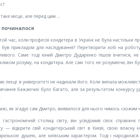
с?
аке місце, але перед цим ...
е починалося
той час, коли професія кондитера в Україні не була настільки п
 був прикладом для наслідування? Перетворити хобі на робо
ивого. Саме тоді юний Дмитро Дударенко пішов вчитися, не 
окликом розуму, на кондитера. Але сам того не розуміючи, він бу
каві лекції в університеті не надихали його. Коли випала можливіс
вчання бажаючих було багато, але за результатом конкурсу у
.
ижі, як згадує сам Дмитро, виявилося для нього чимось схожим н
 гастрономічній столиці світу, він усвідомив своє справжнє 
у — відкрити свій кондитерський світ в Києві, свою власну к
аризькою душею, але київським характером. Тоді і народилася 